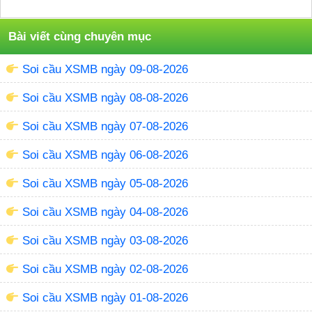
Bài viết cùng chuyên mục
Soi cầu XSMB ngày 09-08-2026
Soi cầu XSMB ngày 08-08-2026
Soi cầu XSMB ngày 07-08-2026
Soi cầu XSMB ngày 06-08-2026
Soi cầu XSMB ngày 05-08-2026
Soi cầu XSMB ngày 04-08-2026
Soi cầu XSMB ngày 03-08-2026
Soi cầu XSMB ngày 02-08-2026
Soi cầu XSMB ngày 01-08-2026