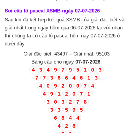
Soi cầu lô pascal XSMB ngày 07-07-2026
Sau khi đã kết hợp kết quả XSMB của giải đặc biệt và
giải nhất trong ngày hôm qua 06-07-2026 lại với nhau
thì chúng ta có cầu lô pascal hôm nay 07-07-2026 ở
dưới đây.
Giải đặc biệt:
43497
– Giải nhất:
95103
Bảng cầu cho ngày
07-07-2026
:
4
3
4
9
7
9
5
1
0
3
7
7
3
6
6
4
6
1
3
4
0
9
2
0
0
7
4
4
9
1
2
0
7
1
3
0
3
2
7
8
3
3
5
9
5
6
8
4
4
4
2
8