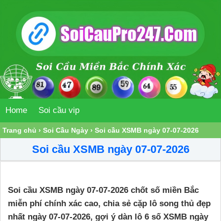
Home
Soi cầu vip
Trang chủ
›
Soi Cầu Ngày
›
Soi cầu XSMB ngày 07-07-2026
Soi cầu XSMB ngày 07-07-2026
Soi cầu XSMB ngày 07-07-2026 chốt số miền Bắc
miễn phí chính xác cao, chia sẻ cặp lô song thủ đẹp
nhất ngày 07-07-2026, gợi ý dàn lô 6 số XSMB ngày