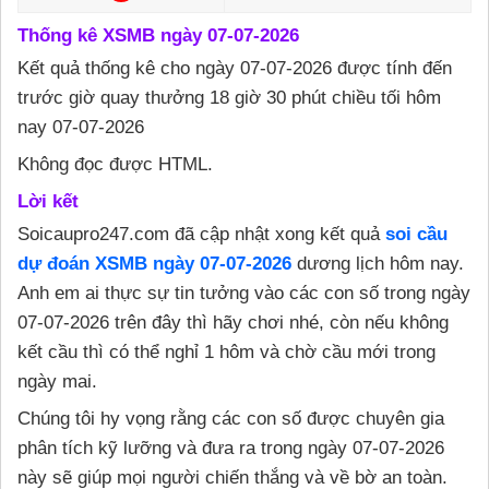
Thống kê XSMB ngày 07-07-2026
Kết quả thống kê cho ngày 07-07-2026 được tính đến
trước giờ quay thưởng 18 giờ 30 phút chiều tối hôm
nay 07-07-2026
Không đọc được HTML.
Lời kết
Soicaupro247.com đã cập nhật xong kết quả
soi cầu
dự đoán XSMB ngày 07-07-2026
dương lịch hôm nay.
Anh em ai thực sự tin tưởng vào các con số trong ngày
07-07-2026 trên đây thì hãy chơi nhé, còn nếu không
kết cầu thì có thể nghỉ 1 hôm và chờ cầu mới trong
ngày mai.
Chúng tôi hy vọng rằng các con số được chuyên gia
phân tích kỹ lưỡng và đưa ra trong ngày 07-07-2026
này sẽ giúp mọi người chiến thắng và về bờ an toàn.