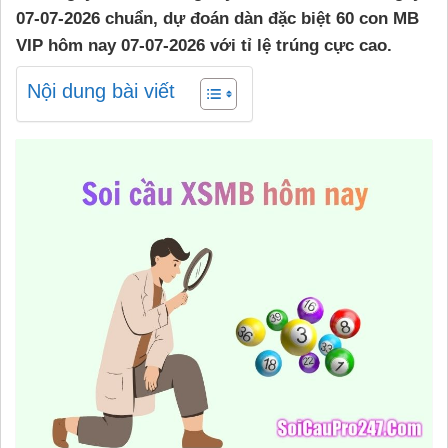
07-07-2026 chuẩn, dự đoán dàn đặc biệt 60 con MB
VIP hôm nay 07-07-2026 với tỉ lệ trúng cực cao.
Nội dung bài viết