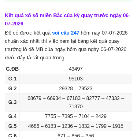
Kết quả xổ số miền Bắc của kỳ quay trước ngày 06-
07-2026
Để có được kết quả
soi cầu 247
hôm nay 07-07-2026
chuẩn xác nhất thì việc xem lại bảng kết quả quay
thưởng lô đề MB của ngày hôm qua ngày 06-07-2026
dưới đây là rất quan trọng.
G.ĐB
43497
G.1
95103
G.2
29328 – 79523
68679 – 66934 – 67183 – 82777 – 47332 –
G.3
71370
G.4
7755 – 7395 – 7104 – 2429
G.5
4686 – 6183 – 1236 – 1832 – 1799 – 1915
G.6
671 – 856 – 356