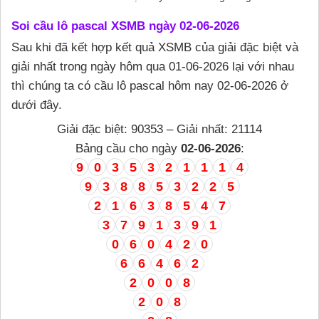
Soi cầu lô pascal XSMB ngày 02-06-2026
Sau khi đã kết hợp kết quả XSMB của giải đặc biệt và
giải nhất trong ngày hôm qua 01-06-2026 lại với nhau
thì chúng ta có cầu lô pascal hôm nay 02-06-2026 ở
dưới đây.
Giải đặc biệt:
90353
– Giải nhất:
21114
Bảng cầu cho ngày
02-06-2026
:
9
0
3
5
3
2
1
1
1
4
9
3
8
8
5
3
2
2
5
2
1
6
3
8
5
4
7
3
7
9
1
3
9
1
0
6
0
4
2
0
6
6
4
6
2
2
0
0
8
2
0
8