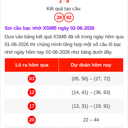
2
8
Kết quả tạo cầu:
28
82
Soi cầu bạc nhớ XSMB ngày 02-06-2026
Dựa vào bảng kết quả XSMB đã về trong ngày hôm qua
01-06-2026 thì chúng mình tổng hợp một số cầu lô bạc
nhớ ngày hôm nay 02-06-2026 như bảng dưới đây.
Lô ra hôm qua
Dự đoán hôm nay
03
(
05, 50
)
–
(
27, 72
)
12
(
14, 41
)
–
(
36, 63
)
17
(
13, 31
)
–
(
19, 91
)
20
22 – 44