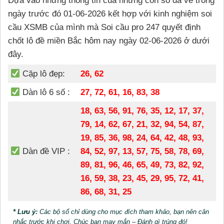
Dựa vào những thông tin của những con số đã về trong
ngày trước đó 01-06-2026 kết hợp với kinh nghiệm soi
cầu XSMB của mình mà Soi cầu pro 247 quyết định
chốt lô đề miền Bắc hôm nay ngày 02-06-2026 ở dưới
đây.
Cặp lô đẹp:
26, 62
Dàn lô 6 số :
27, 72, 61, 16, 83, 38
18, 63, 56, 91, 76, 35, 12, 17, 37,
79, 14, 62, 67, 21, 32, 94, 54, 87,
19, 85, 36, 98, 24, 64, 42, 48, 93,
Dàn đề VIP :
84, 52, 97, 13, 57, 75, 58, 78, 69,
89, 81, 96, 46, 65, 49, 73, 82, 92,
16, 59, 38, 23, 45, 29, 95, 72, 41,
86, 68, 31, 25
* Lưu ý:
Các bộ số chỉ dùng cho mục đích tham khảo, bạn nên cân
nhắc trước khi chơi. Chúc bạn may mắn – Đánh gì trúng đó!