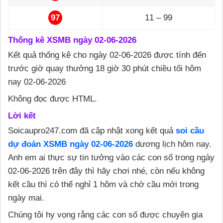
97
11 – 99
Thống kê XSMB ngày 02-06-2026
Kết quả thống kê cho ngày 02-06-2026 được tính đến
trước giờ quay thưởng 18 giờ 30 phút chiều tối hôm
nay 02-06-2026
Không đọc được HTML.
Lời kết
Soicaupro247.com đã cập nhật xong kết quả
soi cầu
dự đoán XSMB ngày 02-06-2026
dương lịch hôm nay.
Anh em ai thực sự tin tưởng vào các con số trong ngày
02-06-2026 trên đây thì hãy chơi nhé, còn nếu không
kết cầu thì có thể nghỉ 1 hôm và chờ cầu mới trong
ngày mai.
Chúng tôi hy vọng rằng các con số được chuyên gia