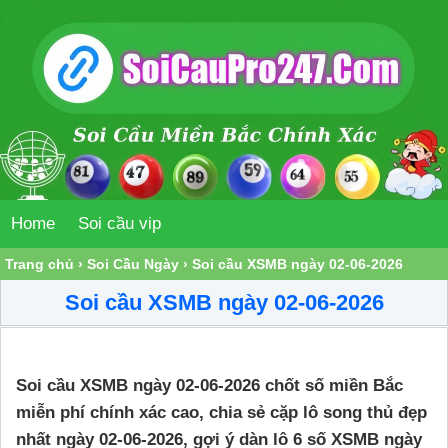
Home
Soi cầu vip
Trang chủ
›
Soi Cầu Ngày
›
Soi cầu XSMB ngày 02-06-2026
Soi cầu XSMB ngày 02-06-2026
Soi cầu XSMB ngày 02-06-2026 chốt số miền Bắc
miễn phí chính xác cao, chia sẻ cặp lô song thủ đẹp
nhất ngày 02-06-2026, gợi ý dàn lô 6 số XSMB ngày