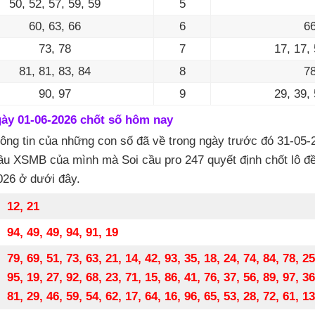
50, 52, 57, 59, 59
5
60, 63, 66
6
6
73, 78
7
17, 17,
81, 81, 83, 84
8
7
90, 97
9
29, 39,
ày 01-06-2026 chốt số hôm nay
ng tin của những con số đã về trong ngày trước đó 31-05-
cầu XSMB của mình mà Soi cầu pro 247 quyết định chốt lô 
026 ở dưới đây.
12, 21
94, 49, 49, 94, 91, 19
79, 69, 51, 73, 63, 21, 14, 42, 93, 35, 18, 24, 74, 84, 78, 25
95, 19, 27, 92, 68, 23, 71, 15, 86, 41, 76, 37, 56, 89, 97, 36
81, 29, 46, 59, 54, 62, 17, 64, 16, 96, 65, 53, 28, 72, 61, 13