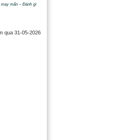
n may mắn – Đánh gì
ôm qua 31-05-2026