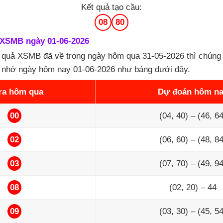
Kết quả tạo cầu:
08
80
 XSMB ngày 01-06-2026
 quả XSMB đã về trong ngày hôm qua 31-05-2026 thì chúng
c nhớ ngày hôm nay 01-06-2026 như bảng dưới đây.
ra hôm qua
Dự đoán hôm n
00
(
04, 40
)
–
(
46, 6
02
(
06, 60
)
–
(
48, 8
03
(
07, 70
)
–
(
49, 9
08
(
02, 20
)
– 44
09
(
03, 30
)
–
(
45, 5