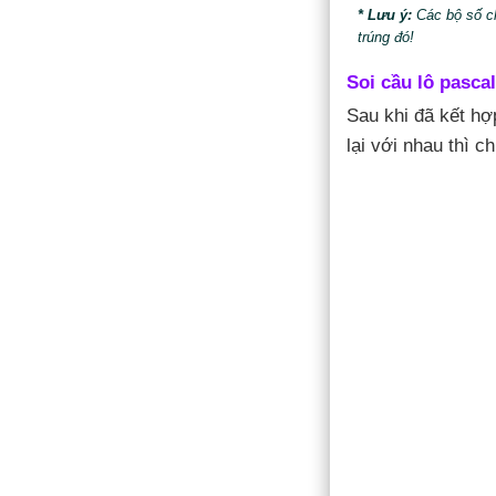
* Lưu ý:
Các bộ số ch
trúng đó!
Soi cầu lô pasca
Sau khi đã kết hợ
lại với nhau thì 