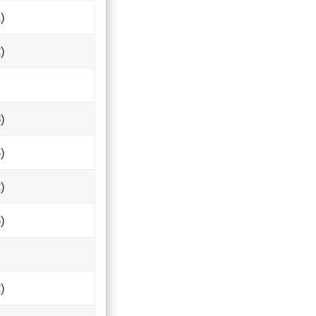
1
)
2
)
8
)
4
)
2
)
3
)
2
)