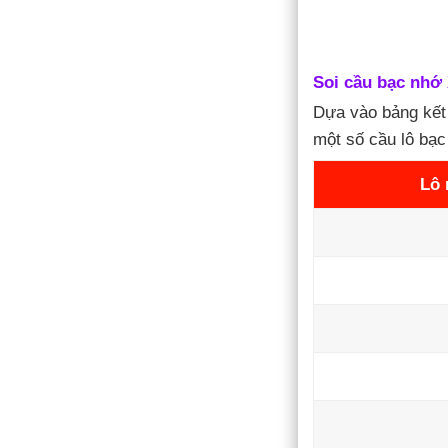
Soi cầu bạc nhớ
Dựa vào bảng kết
một số cầu lô bạ
Lô 