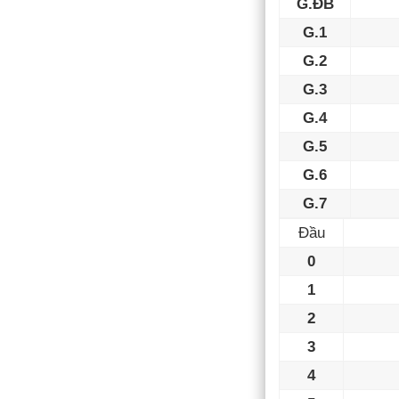
G.ĐB
G.1
G.2
G.3
G.4
G.5
G.6
G.7
Đầu
0
1
2
3
4