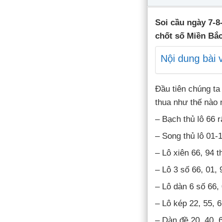
Soi cầu ngày 7-8
chốt số Miền Bắc
Nội dung bài v
Đầu tiên chúng t
thua như thế nào 
– Bạch thủ lô 66 r
– Song thủ lô 01-1
– Lô xiên 66, 94 t
– Lô 3 số 66, 01,
– Lô dàn 6 số 66, 
– Lô kép 22, 55, 
– Dàn đề 20, 40, 