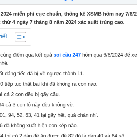
-2024 miễn phí cực chuẩn, thống kê XSMB hôm nay 7/8/2
 thứ 4 ngày 7 tháng 8 năm 2024 xác suất trúng cao
.
iết
a cùng điểm qua kết quả
soi cầu 247
hôm qua 6/8/2024 để x
nhé.
ất đáng tiếc đã bị về ngược thành 11.
0 tiếp tục thất bại khi đã không ra con nào.
hì cả 2 con đều bị gãy cầu.
 94 cả 3 con lô này đều không về.
01, 94, 52, 63, 41 lại gãy hết, quá chán nhỉ.
66 đã không xuất hiện con kép nào.
64 thì có 2 dàn đề ăn được đề 82 đó là dàn 40 và 64 số.