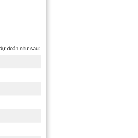
 dự đoán như sau: