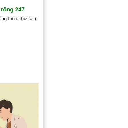
 rồng 247
ắng thua như sau: