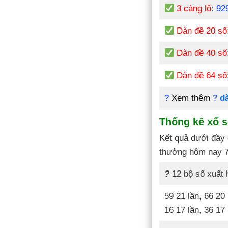
3 càng lô
: 92
Dàn đề 20 số
Dàn đề 40 số
Dàn đề 64 số
?
Xem thêm
?
dà
Thống kê xổ s
Kết quả dưới đầy
thưởng hôm nay 7
?
12 bộ số xuất 
59 21 lần, 66 20 
16 17 lần, 36 17 