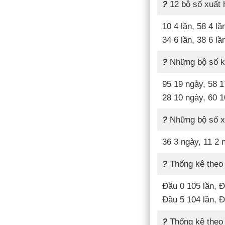
?
12 bộ số xuất 
10 4 lần, 58 4 lần
34 6 lần, 38 6 lần
?
Những bộ số kh
95 19 ngày, 58 1
28 10 ngày, 60 
?
Những bộ số xuấ
36 3 ngày, 11 2 
?
Thống kê the
Đầu 0 105 lần, Đ
Đầu 5 104 lần, Đ
?
Thống kê the