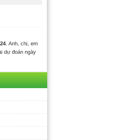
024
. Anh, chị, em
ài dự đoán ngày