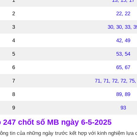
1
13, 15, 17
2
22, 22
3
30, 30, 33, 3
4
42, 49
5
53, 54
6
65, 67
7
71, 71, 72, 72, 75,
8
89, 89
9
93
o 247 chốt số MB ngày 6-5-2025
ông tin của những ngày trước kết hợp với kinh nghiệm lựa 