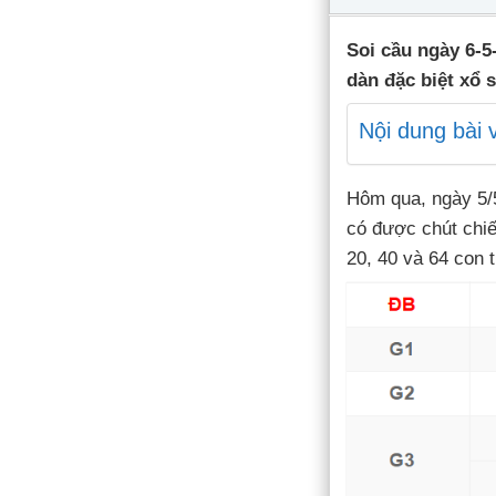
Soi cầu ngày 6-5
dàn đặc biệt xổ 
Nội dung bài v
Hôm qua, ngày 5/5
có được chút chiến
20, 40 và 64 con 