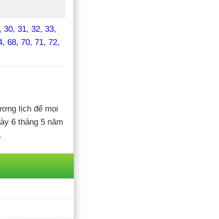
, 30, 31, 32, 33,
4, 68, 70, 71, 72,
ơng lịch để mọi
gày 6 tháng 5 năm
.