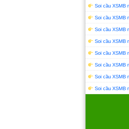
Soi cầu XSMB 
Soi cầu XSMB 
Soi cầu XSMB 
Soi cầu XSMB 
Soi cầu XSMB 
Soi cầu XSMB 
Soi cầu XSMB 
Soi cầu XSMB 