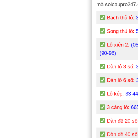
mà soicaupro247.
Bạch thủ lô:
3
Song thủ lô:
5
Lô xiên 2:
(05
(90-98)
Dàn lô 3 số:
3
Dàn lô 6 số:
3
Lô kép:
33 44
3 càng lô:
665
Dàn đề 20 số
Dàn đề 40 số