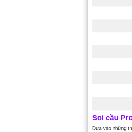
Soi cầu Pr
Dựa vào những th