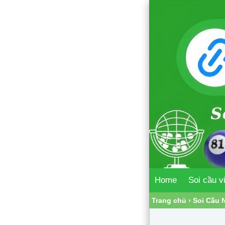
Home
Soi cầu v
Trang chủ
›
Soi Cầu 