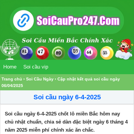
Home
Soi cầu vip
Trang chủ
›
Soi Cầu Ngày
›
Cập nhật kết quả soi cầu ngày
06/04/2025
Soi cầu ngày 6-4-2025
Soi cầu ngày 6-4-2025 chốt lô miền Bắc hôm nay
chủ nhật chuẩn, chia sẻ dàn đặc biệt ngày 6 tháng 4
năm 2025 miễn phí chính xác ăn chắc.