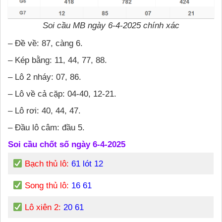
Soi cầu MB ngày 6-4-2025 chính xác
– Đề về: 87, càng 6.
– Kép bằng: 11, 44, 77, 88.
– Lô 2 nháy: 07, 86.
– Lô về cả cặp: 04-40, 12-21.
– Lô rơi: 40, 44, 47.
– Đầu lô câm: đầu 5.
Soi cầu chốt số ngày 6-4-2025
Bạch thủ lô:
61 lót 12
Song thủ lô:
16 61
Lô xiên 2:
20 61