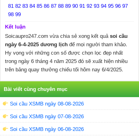
81 82 83 84 85 86 87 88 89 90 91 92 93 94 95 96 97
98 99
Kết luận
Soicaupro247.com vừa chia sẻ xong kết quả
soi cầu
ngày 6-4-2025 dương lịch
để mọi người tham khảo.
Hy vọng với những con số được chọn lọc đẹp nhất
trong ngày 6 tháng 4 năm 2025 đó sẽ xuất hiện nhiều
trên bảng quay thưởng chiếu tối hôm nay 6/4/2025.
Bài viết cùng chuyên mục
Soi cầu XSMB ngày 08-08-2026
Soi cầu XSMB ngày 07-08-2026
Soi cầu XSMB ngày 06-08-2026