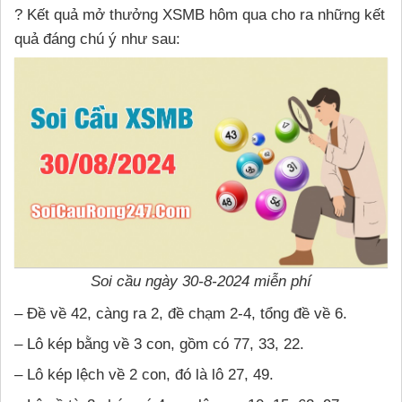
? Kết quả mở thưởng XSMB hôm qua cho ra những kết
quả đáng chú ý như sau:
Soi cầu ngày 30-8-2024 miễn phí
– Đề về 42, càng ra 2, đề chạm 2-4, tổng đề về 6.
– Lô kép bằng về 3 con, gồm có 77, 33, 22.
– Lô kép lệch về 2 con, đó là lô 27, 49.