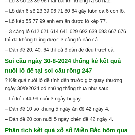
– Lô 3 số 23 39 96 thất bại khi không ra số nào.
– Lô dàn 6 số 23 39 96 71 80 64 gãy luôn cả 6 con lô.
– Lô kép 55 77 99 anh em ăn được lô kép 77.
– 3 càng lô 612 621 614 641 629 692 639 693 667 676
thì đã không trúng được 3 càng lô nào cả.
– Dàn đề 20, 40, 64 thì cả 3 dàn đề đều trượt cả.
Soi cầu ngày 30-8-2024 thống kê kết quả
nuôi lô đề tại soi cầu rồng 247
? Kết quả nuôi lô đề tính đến trước giờ quay thưởng
ngày 30/8/2024 có những thắng thua như sau:
– Lô kép 44-99 nuôi 3 ngày bị gãy.
– Dàn đề 10 số khung 5 ngày ăn đề 42 ngày 4.
– Dàn đề 20 con nuôi 5 ngày chén đề 42 ngày 4.
Phân tích kết quả xổ số Miền Bắc hôm qua