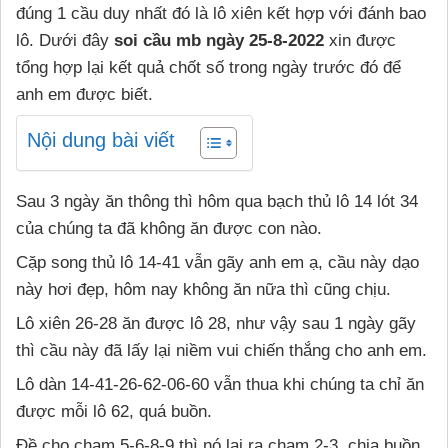
đúng 1 cầu duy nhất đó là lô xiên kết hợp với đánh bao
lô. Dưới đây
soi cầu mb ngày 25-8-2022
xin được
tổng hợp lại kết quả chốt số trong ngày trước đó để
anh em được biết.
Nội dung bài viết
Sau 3 ngày ăn thông thì hôm qua bạch thủ lô 14 lót 34
của chúng ta đã không ăn được con nào.
Cặp song thủ lô 14-41 vẫn gãy anh em ạ, cầu này dạo
này hơi đẹp, hôm nay không ăn nữa thì cũng chịu.
Lô xiên 26-28 ăn được lô 28, như vậy sau 1 ngày gãy
thì cầu này đã lấy lại niềm vui chiến thắng cho anh em.
Lô dàn 14-41-26-62-06-60 vẫn thua khi chúng ta chỉ ăn
được mỗi lô 62, quá buồn.
Đề cho chạm 5-6-8-9 thì nó lại ra chạm 2-3, chia buồn