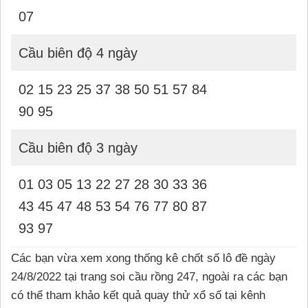
07
Cầu biên độ 4 ngày
02 15 23 25 37 38 50 51 57 84
90 95
Cầu biên độ 3 ngày
01 03 05 13 22 27 28 30 33 36
43 45 47 48 53 54 76 77 80 87
93 97
Các bạn vừa xem xong thống kê chốt số lô đề ngày
24/8/2022 tại trang soi cầu rồng 247, ngoài ra các bạn
có thể tham khảo kết quả quay thử xổ số tại kênh