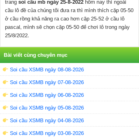
trang
soi cầu mb ngày 25-8-2022
hôm nay thì ngoài
cầu lô đề của chúng tôi đưa ra thì mình thích cặp 05-50
ở cầu rồng khả năng ra cao hơn cặp 25-52 ở cầu lô
pascal, mình sẽ chọn cặp 05-50 để chơi lô trong ngày
25/8/2022.
Bài viết cùng chuyên mục
Soi cầu XSMB ngày 08-08-2026
Soi cầu XSMB ngày 07-08-2026
Soi cầu XSMB ngày 06-08-2026
Soi cầu XSMB ngày 05-08-2026
Soi cầu XSMB ngày 04-08-2026
Soi cầu XSMB ngày 03-08-2026