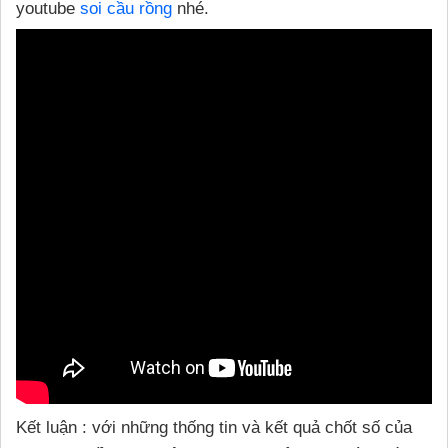
youtube
soi cầu rồng
nhé.
Kết luận : với những thống tin và kết quả chốt số của