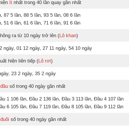
hiện
ít
nhất trong 40 lần quay gần nhất
, 87 5 lần, 88 5 lần, 93 5 lần, 08 6 lần
, 51 6 lần, 61 6 lần, 71 6 lần, 91 6 lần
ông ra từ 10 ngày trở lên (
Lô khan
)
2 ngày, 01 12 ngày, 27 11 ngày, 54 10 ngày
t hiện liên tiếp (
Lô rơi
)
ngày, 23 2 ngày, 35 2 ngày
o
đầu
số trong 40 ngày gần nhất
ầu 1 106 lần, Đầu 2 136 lần, Đầu 3 113 lần, Đầu 4 107 lần
ầu 6 105 lần, Đầu 7 119 lần, Đầu 8 105 lần, Đầu 9 112 lần
o
đuôi
số trong 40 ngày gần nhất