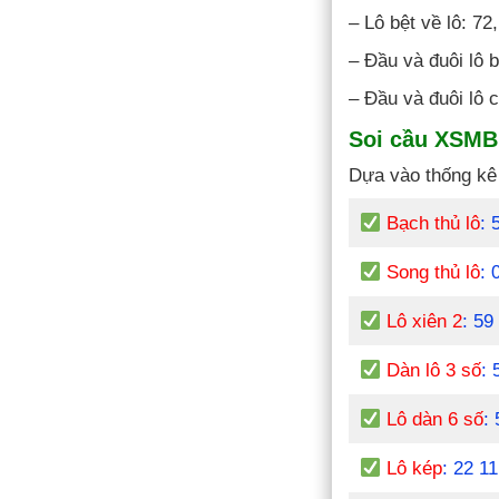
– Lô bệt về lô: 72,
– Đầu và đuôi lô b
– Đầu và đuôi lô c
Soi cầu XSMB
Dựa vào thống kê 
Bạch thủ lô
: 
Song thủ lô
: 
Lô xiên 2
: 59
Dàn lô 3 số
: 
Lô dàn 6 số
:
Lô kép
: 22 11