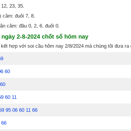
 12, 23, 35.
ị câm: đuôi 7, 8.
ận câm: đầu 0, 2, 6. đuôi 0.
 ngày 2-8-2024 chốt số hôm nay
kết hợp với soi cầu hôm nay 2/8/2024 mà chúng tôi đưa ra
59
06 60
 60
59 60 11
 59 95 06 60 11 66
 66