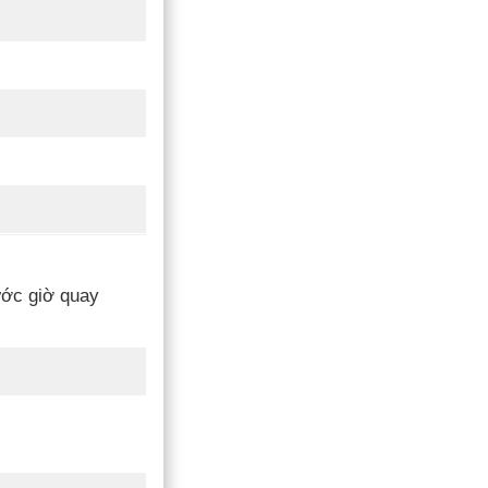
ước giờ quay