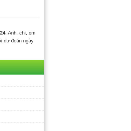
024
. Anh, chị, em
ài dự đoán ngày