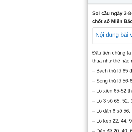
Soi cầu ngày 2-8
chốt số Miền Bắc
Nội dung bài v
Đầu tiên chúng t
thua như thế nào 
– Bạch thủ lô 65 
– Song thủ lô 56-
– Lô xiên 65-52 t
– Lô 3 số 65, 52, 
– Lô dàn 6 số 56,
– Lô kép 22, 44, 9
– Dàn đề 20, 40, 