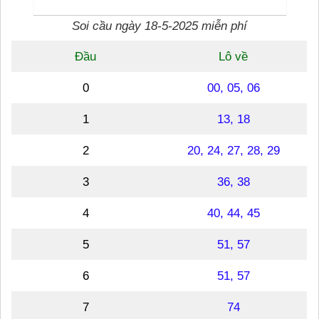
Soi cầu ngày 18-5-2025 miễn phí
Đầu
Lô về
0
00, 05, 06
1
13, 18
2
20, 24, 27, 28, 29
3
36, 38
4
40, 44, 45
5
51, 57
6
51, 57
7
74