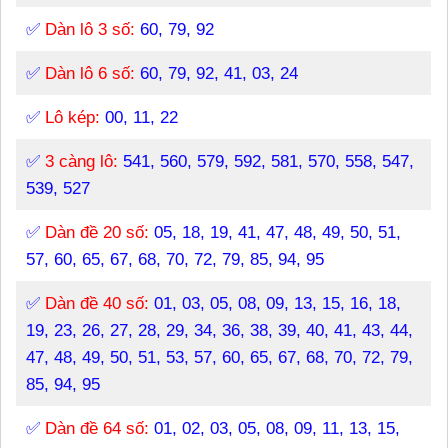
✅️
Dàn lô 3 số:
60, 79, 92
✅️
Dàn lô 6 số:
60, 79, 92, 41, 03, 24
✅️
Lô kép:
00, 11, 22
✅️
3 càng lô:
541, 560, 579, 592, 581, 570, 558, 547,
539, 527
✅️
Dàn đề 20 số:
05, 18, 19, 41, 47, 48, 49, 50, 51,
57, 60, 65, 67, 68, 70, 72, 79, 85, 94, 95
✅️
Dàn đề 40 số:
01, 03, 05, 08, 09, 13, 15, 16, 18,
19, 23, 26, 27, 28, 29, 34, 36, 38, 39, 40, 41, 43, 44,
47, 48, 49, 50, 51, 53, 57, 60, 65, 67, 68, 70, 72, 79,
85, 94, 95
✅️
Dàn đề 64 số:
01, 02, 03, 05, 08, 09, 11, 13, 15,