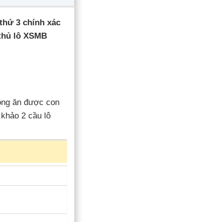
thứ 3 chính xác
 thủ lô XSMB
hông ăn được con
khảo 2 cầu lô