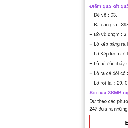
Điểm qua kết q
+ Đề về : 93.
+ Ba càng ra : 89
+ Đề về chạm : 3
+ Lô kép bằng ra l
+ Lô Kép lệch có l
+ Lô nổ đôi nháy 
+ Lô ra cả đôi có 
+ Lô rơi lại : 29, 
Soi cầu XSMB ng
Dự theo các phươ
247 đưa ra những
B