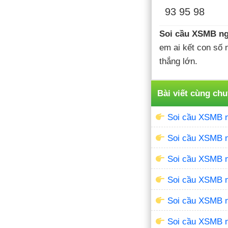
93 95 98
Soi cầu XSMB ng
em ai kết con số 
thắng lớn.
Bài viết cùng ch
Soi cầu XSMB 
Soi cầu XSMB 
Soi cầu XSMB 
Soi cầu XSMB 
Soi cầu XSMB 
Soi cầu XSMB 