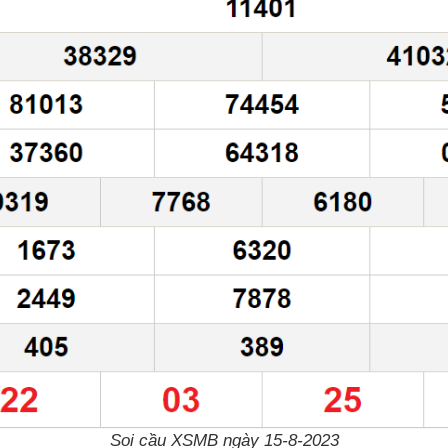
Soi cầu XSMB ngày 15-8-2023