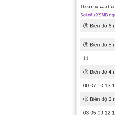
Theo như cầu trên
Soi cầu XSMB ngà
Ⓑ Biên độ 6 
Ⓑ Biên độ 5 
11
Ⓑ Biên độ 4 
00 07 10 13 1
Ⓑ Biên độ 3 
03 05 09 12 1