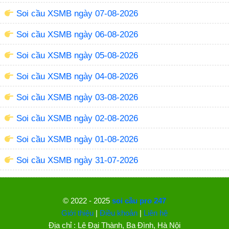
Soi cầu XSMB ngày 07-08-2026
Soi cầu XSMB ngày 06-08-2026
Soi cầu XSMB ngày 05-08-2026
Soi cầu XSMB ngày 04-08-2026
Soi cầu XSMB ngày 03-08-2026
Soi cầu XSMB ngày 02-08-2026
Soi cầu XSMB ngày 01-08-2026
Soi cầu XSMB ngày 31-07-2026
© 2022 - 2025
soi cầu pro 247
Giới thiệu
|
Điều khoản
|
Liên hệ
Địa chỉ : Lê Đại Thành, Ba Đình, Hà Nội