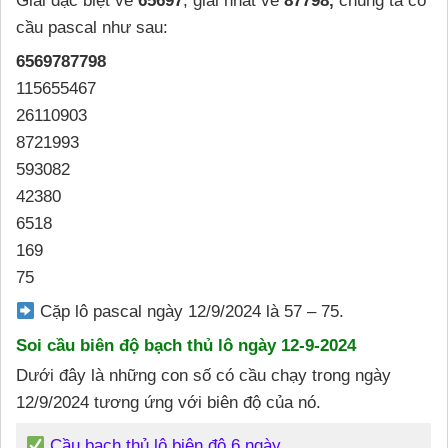
Giải đặc biệt về
65697
, giải nhất về
87798,
chúng ta có
cầu pascal như sau:
6569787798
115655467
26110903
8721993
593082
42380
6518
169
75
Cặp lô pascal ngày 12/9/2024 là 57 – 75.
Soi cầu biên độ bạch thủ lô ngày 12-9-2024
Dưới đây là những con số có cầu chạy trong ngày
12/9/2024 tương ứng với biên độ của nó.
Cầu bạch thủ lô biên độ 6 ngày