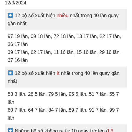
12/9/2024.
12 bộ số xuất hiện
nhiều
nhất trong 40 lần quay
gần nhất
97 19 lần, 09 18 lần, 72 18 lần, 13 17 lần, 22 17 lần,
36 17 lần
39 17 lần, 62 17 lần, 11 16 lần, 15 16 lần, 29 16 lần,
37 16 lần
12 bộ số xuất hiện
ít
nhất trong 40 lần quay gần
nhất
53 3 lần, 28 5 lần, 79 5 lần, 95 5 lần, 51 7 lần, 55 7
lần
60 7 lần, 64 7 lần, 84 7 lần, 89 7 lần, 91 7 lần, 99 7
lần
Những bộ số không ra từ 10 ngày trở lên (
Lô