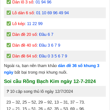
Dàn lô 3 số
: 01 94 96
Lô dàn 6 số
: 01 10 69 96 49 94
Lô kép
: 11 22 99
Dàn đề 20 số
: Đầu 6 7
Dàn đề 40 số
: Đầu 3 6 7 9
Dàn đề 64 số
: Đầu 0 3 5 6 7 9
Ngoài ra, bạn nên tham khảo
dàn đề 36 số khung 3
ngày
bất bại trong mọi khung nuôi.
Soi cầu Rồng Bạch Kim ngày 12-7-2024
?
10 cặp song thủ lô ngày 12/7/2024
23 – 32, 25 – 52, 29 – 92, 13 – 31, 37 – 73.
12 – 21, 15 – 51, 26 – 62, 35 – 53, 69 – 96.