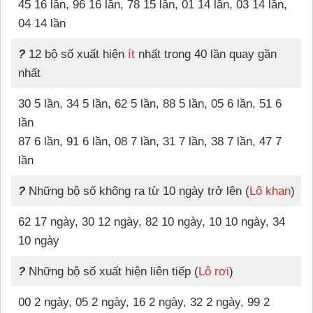
45 16 lần, 96 16 lần, 78 15 lần, 01 14 lần, 03 14 lần,
04 14 lần
?
12 bộ số xuất hiện
ít
nhất trong 40 lần quay gần
nhất
30 5 lần, 34 5 lần, 62 5 lần, 88 5 lần, 05 6 lần, 51 6
lần
87 6 lần, 91 6 lần, 08 7 lần, 31 7 lần, 38 7 lần, 47 7
lần
?
Những bộ số không ra từ 10 ngày trở lên (
Lô khan
)
62 17 ngày, 30 12 ngày, 82 10 ngày, 10 10 ngày, 34
10 ngày
?
Những bộ số xuất hiện liên tiếp (
Lô rơi
)
00 2 ngày, 05 2 ngày, 16 2 ngày, 32 2 ngày, 99 2