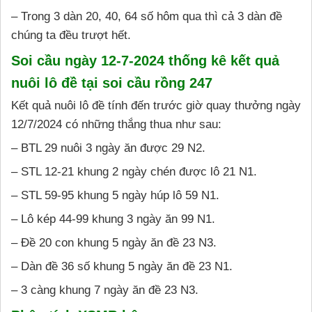
– Trong 3 dàn 20, 40, 64 số hôm qua thì cả 3 dàn đề
chúng ta đều trượt hết.
Soi cầu ngày 12-7-2024 thống kê kết quả
nuôi lô đề tại soi cầu rồng 247
Kết quả nuôi lô đề tính đến trước giờ quay thưởng ngày
12/7/2024 có những thắng thua như sau:
– BTL 29 nuôi 3 ngày ăn được 29 N2.
– STL 12-21 khung 2 ngày chén được lô 21 N1.
– STL 59-95 khung 5 ngày húp lô 59 N1.
– Lô kép 44-99 khung 3 ngày ăn 99 N1.
– Đề 20 con khung 5 ngày ăn đề 23 N3.
– Dàn đề 36 số khung 5 ngày ăn đề 23 N1.
– 3 càng khung 7 ngày ăn đề 23 N3.