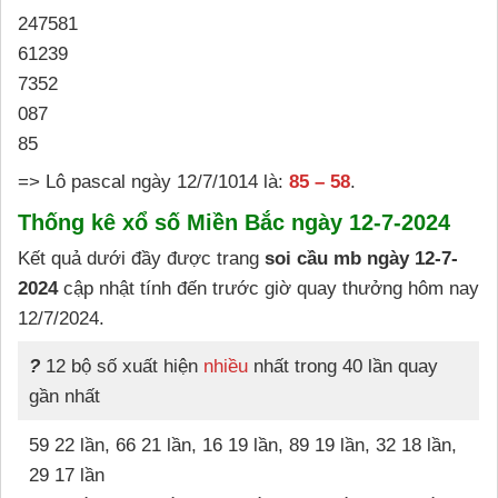
247581
61239
7352
087
85
=> Lô pascal ngày 12/7/1014 là:
85 – 58
.
Thống kê xổ số Miền Bắc ngày 12-7-2024
Kết quả dưới đầy được trang
soi cầu mb ngày 12-7-
2024
cập nhật tính đến trước giờ quay thưởng hôm nay
12/7/2024.
?
12 bộ số xuất hiện
nhiều
nhất trong 40 lần quay
gần nhất
59 22 lần, 66 21 lần, 16 19 lần, 89 19 lần, 32 18 lần,
29 17 lần