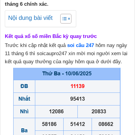
tháng 6 chính xác.
Nội dung bài viết
Kết quả xổ số miền Bắc kỳ quay trước
Trước khi cập nhật kết quả
soi cầu 247
hôm nay ngày
11 tháng 6 thì soicaupro247 xin mời mọi người xem lại
kết quả quay thưởng của ngày hôm qua ở dưới đây.