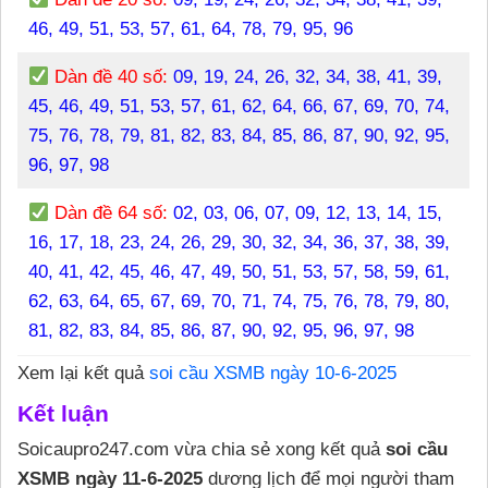
46, 49, 51, 53, 57, 61, 64, 78, 79, 95, 96
Dàn đề 40 số:
09, 19, 24, 26, 32, 34, 38, 41, 39,
45, 46, 49, 51, 53, 57, 61, 62, 64, 66, 67, 69, 70, 74,
75, 76, 78, 79, 81, 82, 83, 84, 85, 86, 87, 90, 92, 95,
96, 97, 98
Dàn đề 64 số:
02, 03, 06, 07, 09, 12, 13, 14, 15,
16, 17, 18, 23, 24, 26, 29, 30, 32, 34, 36, 37, 38, 39,
40, 41, 42, 45, 46, 47, 49, 50, 51, 53, 57, 58, 59, 61,
62, 63, 64, 65, 67, 69, 70, 71, 74, 75, 76, 78, 79, 80,
81, 82, 83, 84, 85, 86, 87, 90, 92, 95, 96, 97, 98
Xem lại kết quả
soi cầu XSMB ngày 10-6-2025
Kết luận
Soicaupro247.com vừa chia sẻ xong kết quả
soi cầu
XSMB ngày 11-6-2025
dương lịch để mọi người tham