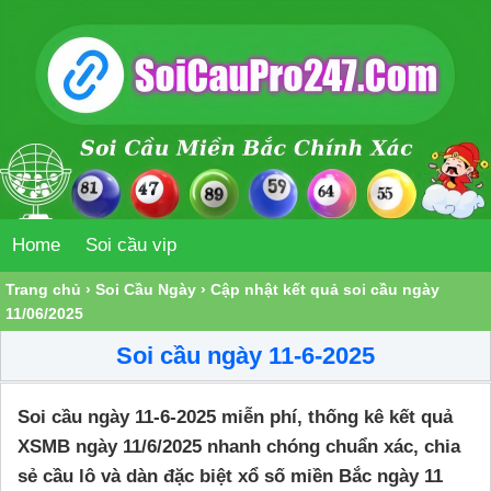
Home
Soi cầu vip
Trang chủ
›
Soi Cầu Ngày
›
Cập nhật kết quả soi cầu ngày
11/06/2025
Soi cầu ngày 11-6-2025
Soi cầu ngày 11-6-2025 miễn phí, thống kê kết quả
XSMB ngày 11/6/2025 nhanh chóng chuẩn xác, chia
sẻ cầu lô và dàn đặc biệt xổ số miền Bắc ngày 11