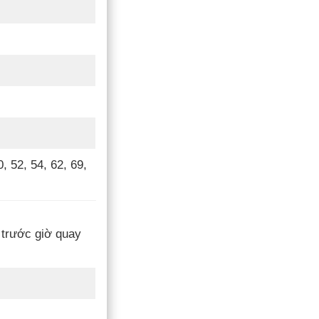
0, 52, 54, 62, 69,
 trước giờ quay