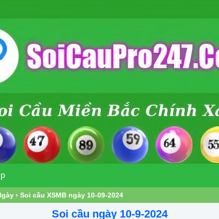
ip
Ngày
›
Soi cầu XSMB ngày 10-09-2024
Soi cầu ngày 10-9-2024