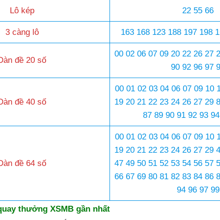
Lô kép
22 55 66
3 càng lô
163 168 123 188 197 198 1
00 02 06 07 09 20 22 26 27 
Dàn đề 20 số
90 92 96 97 
00 01 02 03 04 06 07 09 10 
Dàn đề 40 số
19 20 21 22 23 24 26 27 29 
87 89 90 91 92 93 94
00 01 02 03 04 06 07 09 10 
19 20 21 22 23 24 26 27 29 
Dàn đề 64 số
47 49 50 51 52 53 54 56 57 
66 67 69 80 81 82 83 84 86 
94 96 97 99
ả quay thưởng XSMB gần nhất