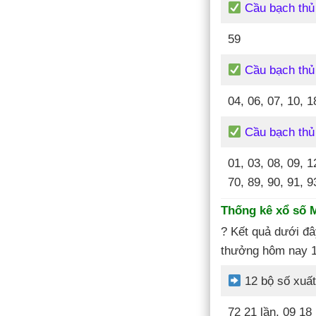
Cầu bạch thủ 
59
Cầu bạch thủ 
04, 06, 07, 10, 1
Cầu bạch thủ 
01, 03, 08, 09, 1
70, 89, 90, 91, 9
Thống kê xổ số 
? Kết quả dưới đ
thưởng hôm nay 1
12 bộ số xuấ
72 21 lần, 09 18 