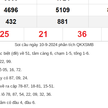
Soi cầu ngày 10-9-2024 phân tích QKXSMB
ặc biệt (đề) về 51, tâm càng 6, chạm 1-5, tổng 1-6.
22, 99.
ô 05, 16, 72.
y có 87, 09, 24.
 về ra cặp 78-87, 18-81, 15-51.
a lô 78, 87, 54, 22, 09, 32, 36.
câm có đầu 4, đầu 6.