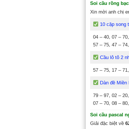
Soi cầu rồng bạc
Xin mời anh chị 
10 cặp song t
04 – 40, 07 – 70,
57 – 75, 47 – 74,
Cầu lô tô 2 n
57 – 75, 17 – 71,
Dàn đề Miền
79 – 97, 02 – 20,
07 – 70, 08 – 80,
Soi cầu pascal n
Giải đặc biệt về
6