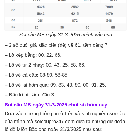
Soi cầu MB ngày 31-3-2025 chính xác cao
– 2 số cuối giải đặc biệt (đề) về 61, tâm càng 7.
– Lô kép bằng: 00, 22, 66.
– Lô về từ 2 nháy: 09, 43, 25, 58, 66.
– Lô về cả cặp: 08-80, 58-85.
– Lô về lại hôm qua: 09, 83, 43, 80, 00, 91, 25.
– Đầu lô bị câm: đầu 3.
Soi cầu MB ngày 31-3-2025 chốt số hôm nay
Dựa vào những thông tin ở trên và kinh nghiệm soi cầu
của mình mà soicaupro247.com đưa ra những dự đoán
lô đề Miền Bắc cho ngày 31/3/2025 như sau: