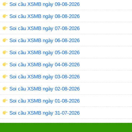
Soi cầu XSMB ngày 09-08-2026
Soi cầu XSMB ngày 08-08-2026
Soi cầu XSMB ngày 07-08-2026
Soi cầu XSMB ngày 06-08-2026
Soi cầu XSMB ngày 05-08-2026
Soi cầu XSMB ngày 04-08-2026
Soi cầu XSMB ngày 03-08-2026
Soi cầu XSMB ngày 02-08-2026
Soi cầu XSMB ngày 01-08-2026
Soi cầu XSMB ngày 31-07-2026