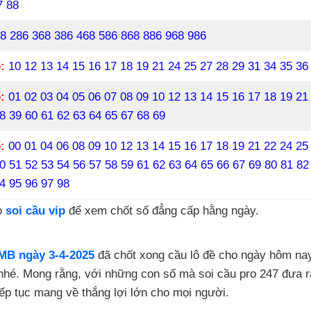
7 88
8 286 368 386 468 586 868 886 968 986
:
10 12 13 14 15 16 17 18 19 21 24 25 27 28 29 31 34 35 36
:
01 02 03 04 05 06 07 08 09 10 12 13 14 15 16 17 18 19 21
8 39 60 61 62 63 64 65 67 68 69
:
00 01 04 06 08 09 10 12 13 14 15 16 17 18 19 21 22 24 25
0 51 52 53 54 56 57 58 59 61 62 63 64 65 66 67 69 80 81 82
4 95 96 97 98
o
soi cầu vip
để xem chốt số đẳng cấp hằng ngày.
MB ngày 3-4-2025
đã chốt xong cầu lô đề cho ngày hôm nay
nhé. Mong rằng, với những con số mà soi cầu pro 247 đưa r
iếp tục mang về thắng lợi lớn cho mọi người.