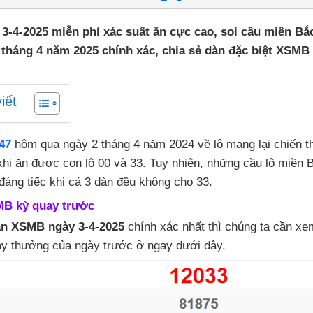
3-4-2025 miễn phí xác suất ăn cực cao, soi cầu miền Bắ
 tháng 4 năm 2025 chính xác, chia sẻ dàn đặc biệt XSMB 
iết
47
hôm qua ngày 2 tháng 4 năm 2024 về lô mang lại chiến t
khi ăn được con lô 00 và 33. Tuy nhiên, những cầu lô miền Bắ
 đáng tiếc khi cả 3 dàn đều không cho 33.
B kỳ quay trước
n XSMB ngày 3-4-2025
chính xác nhất thì chúng ta cần xe
ay thưởng của ngày trước ở ngay dưới đây.