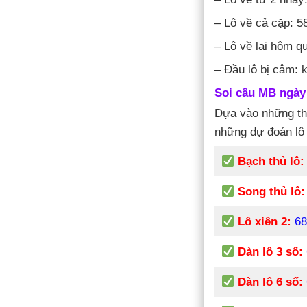
– Lô về cả cặp: 5
– Lô về lại hôm qu
– Đầu lô bị câm: 
Soi cầu MB ngày
Dựa vào những th
những dự đoán lô
Bạch thủ lô:
Song thủ lô:
Lô xiên 2:
68
Dàn lô 3 số:
Dàn lô 6 số: