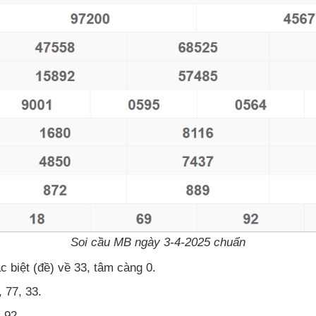
Soi cầu MB ngày 3-4-2025 chuẩn
ặc biệt (đề) về 33, tâm càng 0.
 77, 33.
 92.