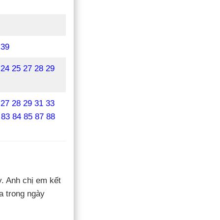
 39
 24 25 27 28 29
 27 28 29 31 33
 83 84 85 87 88
. Anh chị em kết
a trong ngày