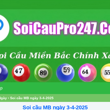
ip
Ngày
›
Soi cầu MB ngày 3-4-2025
Soi cầu MB ngày 3-4-2025