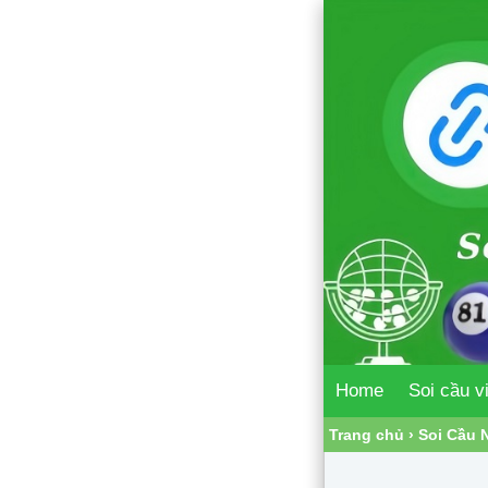
Home
Soi cầu v
Trang chủ
›
Soi Cầu 