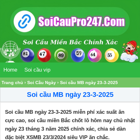
Home
Soi cầu vip
Trang chủ
›
Soi Cầu Ngày
›
Soi cầu MB ngày 23-3-2025
Soi cầu MB ngày 23-3-2025
Soi cầu MB ngày 23-3-2025 miễn phí xác suất ăn
cực cao, soi cầu miền Bắc chốt lô hôm nay chủ nhật
ngày 23 tháng 3 năm 2025 chính xác, chia sẻ dàn
đặc biệt XSMB 23/3/2024 siêu VIP ăn chắc.