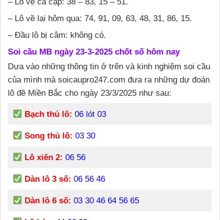
– Lô về cả cặp: 38 – 83, 15 – 51.
– Lô về lại hôm qua: 74, 91, 09, 63, 48, 31, 86, 15.
– Đầu lô bị câm: không có.
Soi cầu MB ngày 23-3-2025 chốt số hôm nay
Dựa vào những thông tin ở trên và kinh nghiệm soi cầu
của mình mà soicaupro247.com đưa ra những dự đoán
lô đề Miền Bắc cho ngày 23/3/2025 như sau:
Bạch thủ lô:
06 lót 03
Song thủ lô:
03 30
Lô xiên 2:
06 56
Dàn lô 3 số:
06 56 46
Dàn lô 6 số:
03 30 46 64 56 65