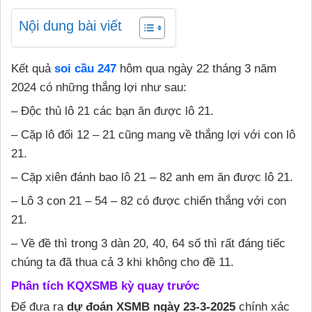
Nội dung bài viết
Kết quả
soi cầu 247
hôm qua ngày 22 tháng 3 năm
2024 có những thắng lợi như sau:
– Độc thủ lô 21 các bạn ăn được lô 21.
– Cặp lô đối 12 – 21 cũng mang về thắng lợi với con lô
21.
– Cặp xiên đánh bao lô 21 – 82 anh em ăn được lô 21.
– Lô 3 con 21 – 54 – 82 có được chiến thắng với con
21.
– Về đề thì trong 3 dàn 20, 40, 64 số thì rất đáng tiếc
chúng ta đã thua cả 3 khi không cho đề 11.
Phân tích KQXSMB kỳ quay trước
Để đưa ra
dự đoán XSMB ngày 23-3-2025
chính xác