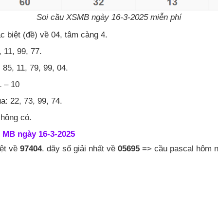
Soi cầu XSMB ngày 16-3-2025 miễn phí
ặc biệt (đề) về 04, tâm càng 4.
 11, 99, 77.
 85, 11, 79, 99, 04.
1 – 10
a: 22, 73, 99, 74.
không có.
l MB ngày 16-3-2025
iệt về
97404
. dãy số giải nhất về
05695
=> cầu pascal hôm n