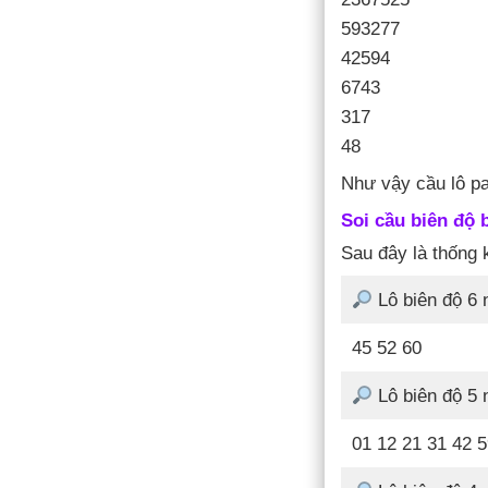
593277
42594
6743
317
48
Như vậy cầu lô pa
Soi cầu biên độ 
Sau đây là thống 
Lô biên độ 6 
45 52 60
Lô biên độ 5 
01 12 21 31 42 5