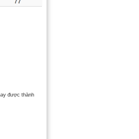
ay được thành