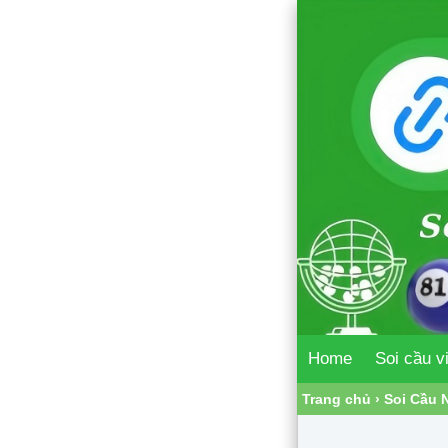
Home
Soi cầu v
Trang chủ
›
Soi Cầu 