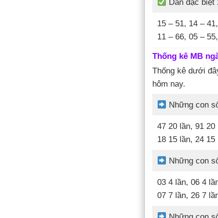
Dàn đặc biệt 
15 – 51, 14 – 41,
11 – 66, 05 – 55,
Thống kê MB ngà
Thống kê dưới đâ
hôm nay.
Những con s
47 20 lần, 91 20 
18 15 lần, 24 15 
Những con số
03 4 lần, 06 4 lần
07 7 lần, 26 7 lầ
Những con số 