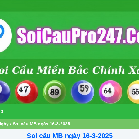
ip
Ngày
›
Soi cầu MB ngày 16-3-2025
Soi cầu MB ngày 16-3-2025