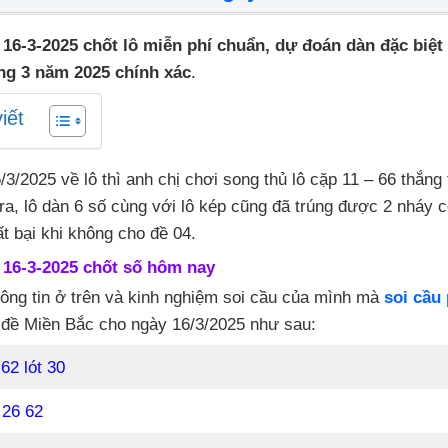
16-3-2025 chốt lô miễn phí chuẩn, dự đoán dàn đặc biệ
ng 3 năm 2025 chính xác
.
iết
3/2025 về lô thì anh chị chơi song thủ lô cặp 11 – 66 thắng
 ra, lô dàn 6 số cùng với lô kép cũng đã trúng được 2 nháy c
ất bại khi không cho đề 04.
 16-3-2025 chốt số hôm nay
ông tin ở trên và kinh nghiệm soi cầu của mình mà
soi cầu
 đề Miền Bắc cho ngày 16/3/2025 như sau:
62 lót 30
26 62