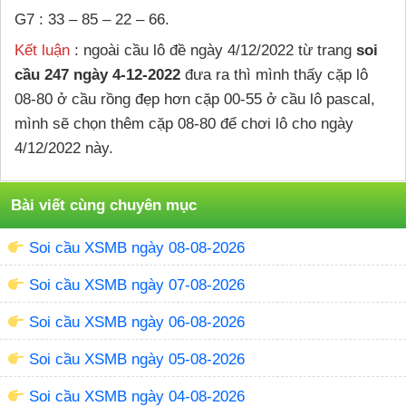
G7 : 33 – 85 – 22 – 66.
Kết luận
: ngoài cầu lô đề ngày 4/12/2022 từ trang
soi
cầu 247 ngày 4-12-2022
đưa ra thì mình thấy cặp lô
08-80 ở cầu rồng đẹp hơn cặp 00-55 ở cầu lô pascal,
mình sẽ chọn thêm cặp 08-80 để chơi lô cho ngày
4/12/2022 này.
Bài viết cùng chuyên mục
Soi cầu XSMB ngày 08-08-2026
Soi cầu XSMB ngày 07-08-2026
Soi cầu XSMB ngày 06-08-2026
Soi cầu XSMB ngày 05-08-2026
Soi cầu XSMB ngày 04-08-2026