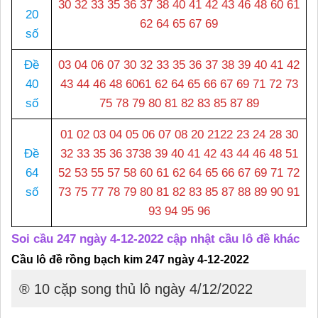
30 32 33 35 36 37 38 40 41 42 43 46 48 60 61
20
62 64 65 67 69
số
Đề
03 04 06 07 30 32 33 35 36 37 38 39 40 41 42
40
43 44 46 48 6061 62 64 65 66 67 69 71 72 73
số
75 78 79 80 81 82 83 85 87 89
01 02 03 04 05 06 07 08 20 2122 23 24 28 30
Đề
32 33 35 36 3738 39 40 41 42 43 44 46 48 51
64
52 53 55 57 58 60 61 62 64 65
66 67 69 71 72
số
73 75 77 78 79
80 81 82 83 85 87 88 89 90 91
93 94 95 96
Soi cầu 247 ngày 4-12-2022 cập nhật cầu lô đề khác
Cầu lô đề rồng bạch kim 247 ngày 4-12-2022
® 10 cặp song thủ lô ngày 4/12/2022