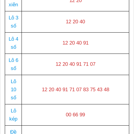
12 20
xiên
Lô 3
12 20 40
số
Lô 4
12 20 40 91
số
Lô 6
12 20 40 91 71 07
số
Lô
10
12 20 40 91 71 07 83 75 43 48
số
Lô
00 66 99
kép
Đề