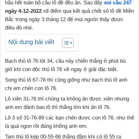
hầu hết toàn bộ cầu lô đề đều ăn. Sau đây
soi cầu 247
ngày 4-12-2022
sẽ điểm qua kết quả chốt số lô đề Miền
Bắc trong ngày 3 tháng 12 để mọi người thấy được
điều đó nhé.
Nội dung bài viết
Bạch thủ lô 76 lót 34, cầu này chiến thắng ở phút bù
giờ khi con độc thủ lô 76 về ngay ở giải đặc biệt.
Song thủ lô 67-76 thì cũng giống như bạch thủ lô anh
chị em chén con lô 76.
Lô xiên 31-76 thì chúng ta không ăn được xiên nhưng
anh em đánh bao lô thì thắng lớn khi ăn lô 76.
Lô 3 số 31-76-89 các bạn chén được con lô 76, như thế
là quá ngon rồi đúng không anh em.
Tam thủ lô kép 00-55-66 thắng đậm khi có lô 55 ra