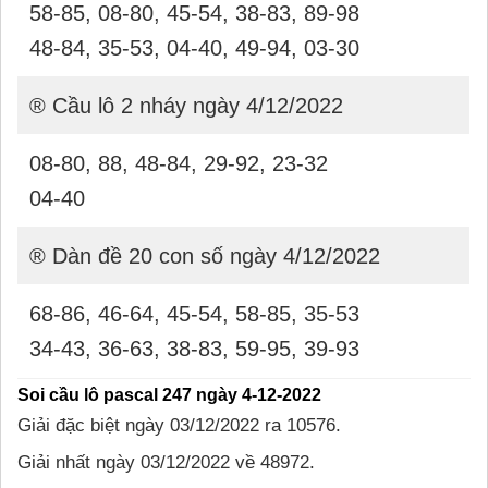
58-85, 08-80, 45-54, 38-83, 89-98
48-84, 35-53, 04-40, 49-94, 03-30
® Cầu lô 2 nháy ngày 4/12/2022
08-80, 88, 48-84, 29-92, 23-32
04-40
® Dàn đề 20 con số ngày 4/12/2022
68-86, 46-64, 45-54, 58-85, 35-53
34-43, 36-63, 38-83, 59-95, 39-93
Soi cầu lô pascal 247 ngày 4-12-2022
Giải đặc biệt ngày 03/12/2022 ra 10576.
Giải nhất ngày 03/12/2022 về 48972.