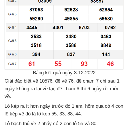
Bảng kết quả ngày 3-12-2022
Giải đặc biệt về 10576, đề về 76, đề chạm 7 chỉ sau 1
ngày không ra lại về lại, đề chạm 6 thì 6 ngày rồi mới
về.
Lô kép ra ít hơn ngày trước đó 1 em, hôm qua có 4 con
lô kép về đó là lô kép 55, 33, 88, 44.
Lô bạch thủ về 2 nháy có 2 con lô 55 và 80.