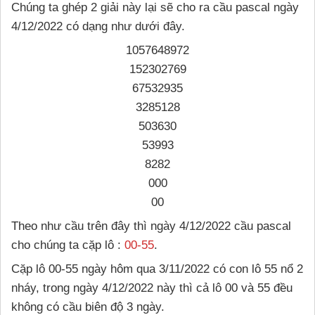
Chúng ta ghép 2 giải này lại sẽ cho ra cầu pascal ngày
4/12/2022 có dạng như dưới đây.
1057648972
152302769
67532935
3285128
503630
53993
8282
000
00
Theo như cầu trên đây thì ngày 4/12/2022 cầu pascal
cho chúng ta cặp lô :
00-55
.
Cặp lô 00-55 ngày hôm qua 3/11/2022 có con lô 55 nổ 2
nháy, trong ngày 4/12/2022 này thì cả lô 00 và 55 đều
không có cầu biên độ 3 ngày.