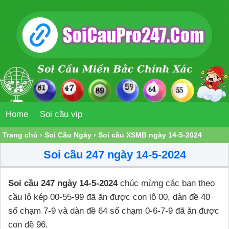
Home
Soi cầu vip
Trang chủ
›
Soi Cầu Ngày
›
Soi cầu XSMB ngày 14-5-2024
Soi cầu 247 ngày 14-5-2024
Soi cầu 247 ngày 14-5-2024
chúc mừng các bạn theo
cầu lô kép 00-55-99 đã ăn được con lô 00, dàn đề 40
số chạm 7-9 và dàn đề 64 số chạm 0-6-7-9 đã ăn được
con đề 96.