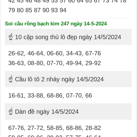
42 45 46 48 49 53 57 60 64 65 67 73 74 78
79 80 85 87 90 93 94
Soi cầu rồng bạch kim 247 ngày 14-5-2024
☝ 10 cặp song thủ lô đẹp ngày 14/5/2024
26-62, 46-64, 06-60, 34-43, 67-76
36-63, 08-80, 07-70, 49-94, 29-92
☝ Cầu lô tô 2 nháy ngày 14/5/2024
16-61, 33-88, 68-86, 07-70, 66
☝ Dàn đề ngày 14/5/2024
67-76, 27-72, 58-85, 68-86, 28-82