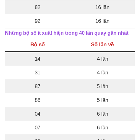
82
16 lần
92
16 lần
Những bộ số ít xuất hiện trong 40 lần quay gần nhất
Bộ số
Số lần về
14
4 lần
31
4 lần
87
5 lần
88
5 lần
04
6 lần
07
6 lần