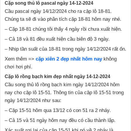
Cặp song thủ lô pascal ngày 14-12-2024
Cầu pascal ngày 14/12/2024 cho ra cặp lô 18-81.
Chúng ta sẽ đi vào phân tích cặp 18-81 hôm nay nhé.
– Cặp 18-81 chúng tôi thấy 4 ngày rồi chưa xuất hiện.
– Cả 18 và 81 đều xuất hiện cầu biên độ 3 ngày.
– Nhịp tần suất của 18-81 trong ngày 14/12/2024 rất ổn.
Xem thêm =>
cặp xiên 2 đẹp nhất hôm nay
không
chơi hơi phí.
Cặp lô rồng bạch kim đẹp nhất ngày 14-12-2024
Cầu song thủ lô rồng bạch kim ngày 14/12/2024 hôm
nay cho cặp lô 15-51. Thông tin của cặp lô 15-51 trong
ngày 14/12/2024 như sau:
– Cặp 15-51 hôm qua 13/12 có con 51 ra 2 nháy.
– Cả 15 và 51 ngày hôm nay đều có cầu thành lập.
Xác suất rơi lại của cặp 15-51 khi nó về 2 nháy là