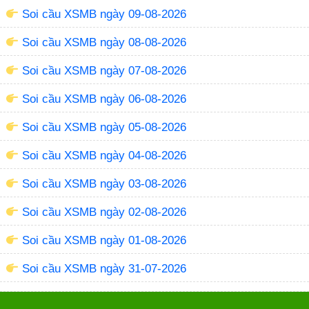
Soi cầu XSMB ngày 09-08-2026
Soi cầu XSMB ngày 08-08-2026
Soi cầu XSMB ngày 07-08-2026
Soi cầu XSMB ngày 06-08-2026
Soi cầu XSMB ngày 05-08-2026
Soi cầu XSMB ngày 04-08-2026
Soi cầu XSMB ngày 03-08-2026
Soi cầu XSMB ngày 02-08-2026
Soi cầu XSMB ngày 01-08-2026
Soi cầu XSMB ngày 31-07-2026