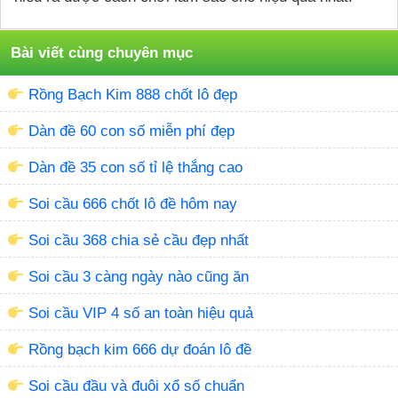
Bài viết cùng chuyên mục
Rồng Bạch Kim 888 chốt lô đẹp
Dàn đề 60 con số miễn phí đẹp
Dàn đề 35 con số tỉ lệ thắng cao
Soi cầu 666 chốt lô đề hôm nay
Soi cầu 368 chia sẻ cầu đẹp nhất
Soi cầu 3 càng ngày nào cũng ăn
Soi cầu VIP 4 số an toàn hiệu quả
Rồng bạch kim 666 dự đoán lô đề
Soi cầu đầu và đuôi xổ số chuẩn