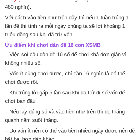
480 nghìn).
Với cách vào tiền như trên đây thì nếu 1 tuần trúng 1
lần đề thì tính ra mỗi ngày chúng ta sẽ lời khoảng 1
triệu đồng sau khi đã trừ vốn.
Ưu điểm khi chơi dàn đề 16 con XSMB
– Việc soi cầu dàn đề 16 số để chơi khá đơn giản vì
không nhiều số.
– Vốn ít cũng chơi được, chỉ cần 16 nghìn là có thể
chơi được rồi.
– Khi trúng lời gấp 5 lần sau khi đã trừ đi số vốn để
chơi ban đầu.
– Nếu lấy đúng số và vào tiền như trên thì dễ thắng
quanh năm suốt tháng.
– Do vốn ít nên có thể vào tiền nhiều ngày được nên dễ
bất bại hơn dàn khác.