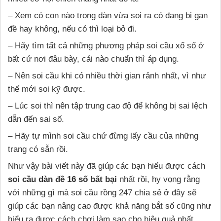
– Xem có con nào trong dàn vừa soi ra có đang bị gan
đề hay không, nếu có thì loại bỏ đi.
– Hãy tìm tất cả những phương pháp soi cầu xổ số ở
bất cứ nơi đâu bày, cái nào chuẩn thì áp dụng.
– Nên soi cầu khi có nhiều thời gian rảnh nhất, vì như
thế mới soi kỹ được.
– Lúc soi thì nên tập trung cao độ để không bị sai lệch
dẫn đến sai số.
– Hãy tự mình soi cầu chứ đừng lấy cầu của những
trang có sẵn rồi.
Như vậy bài viết này đã giúp các bạn hiểu được cách
soi cầu dàn đề 16 số bất bại
nhất rồi, hy vọng rằng
với những gì mà soi cầu rồng 247 chia sẻ ở đây sẽ
giúp các bạn nâng cao được khả năng bắt số cũng như
hiểu ra được cách chơi làm sao cho hiệu quả nhất.