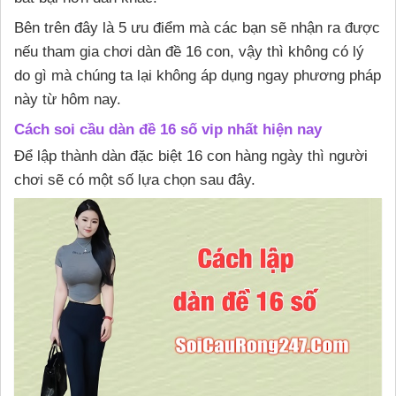
Bên trên đây là 5 ưu điểm mà các bạn sẽ nhận ra được
nếu tham gia chơi dàn đề 16 con, vậy thì không có lý
do gì mà chúng ta lại không áp dụng ngay phương pháp
này từ hôm nay.
Cách soi cầu dàn đề 16 số vip nhất hiện nay
Để lập thành dàn đặc biệt 16 con hàng ngày thì người
chơi sẽ có một số lựa chọn sau đây.