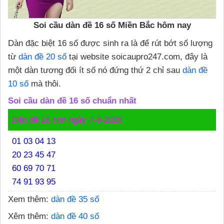
Soi cầu dàn đề 16 số Miền Bắc hôm nay
Dàn đặc biệt 16 số được sinh ra là để rút bớt số lượng
từ
dàn đề 20 số
tại website soicaupro247.com, đây là
một dàn tương đối ít số nó đứng thứ 2 chỉ sau
dàn đề
10 số
mà thôi.
Soi cầu dàn đề 16 số chuẩn nhất
Dàn đề 16 con ngày 7-8-2026
01 03 04 13
20 23 45 47
60 69 70 71
74 91 93 95
Xem thêm:
dàn đề 35 số
Xêm thêm:
dàn đề 40 số