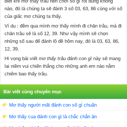
biết khi mơ thấy trâu nên chơi số gì rồi đúng không
nào, đó là chúng ta sẽ đánh 3 số 03, 63, 86 cùng với số
của giấc mơ chúng ta thấy.
Ví dụ : đêm qua mình mơ thấy mình đi chăn trâu, mà đi
chăn trâu sẽ là số 12, 39. Như vậy mình sẽ chọn
những số sau để đánh lô đề hôm nay, đó là 03, 63, 86,
12, 39.
Hi vọng bài viết
mơ thấy trâu đánh con gì
này sẽ mang
lại niềm vui chiến thắng cho những anh em nào nằm
chiêm bao thấy trâu.
Bài viết cùng chuyên mục
Mơ thấy người mất đánh con số gì chuẩn
Mơ thấy cua đánh con gì là chắc chắn ăn