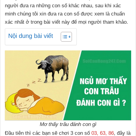
người đưa ra những con số khác nhau, sau khi xác
minh chúng tôi xin đưa ra con số được xem là chuẩn
xác nhất ở trong bài viết này để mọi người tham khảo.
Nội dung bài viết
Mơ thấy trâu đánh con gì
Đầu tiên thì các bạn sẽ chơi 3 con số
03, 63, 86
, đây là