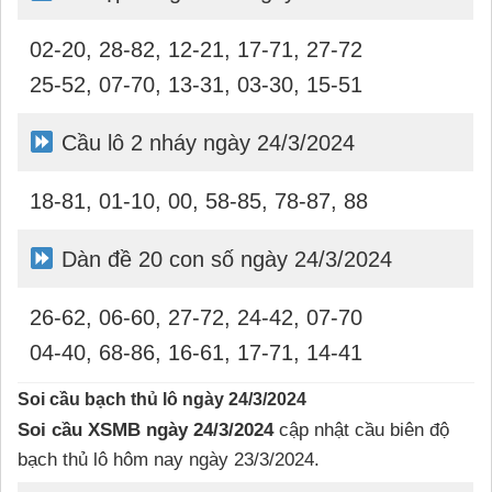
02-20, 28-82, 12-21, 17-71, 27-72
25-52, 07-70, 13-31, 03-30, 15-51
Cầu lô 2 nháy ngày 24/3/2024
18-81, 01-10, 00, 58-85, 78-87, 88
Dàn đề 20 con số ngày 24/3/2024
26-62, 06-60, 27-72, 24-42, 07-70
04-40, 68-86, 16-61, 17-71, 14-41
Soi cầu bạch thủ lô ngày 24/3/2024
Soi cầu XSMB ngày 24/3/2024
cập nhật cầu biên độ
bạch thủ lô hôm nay ngày 23/3/2024.