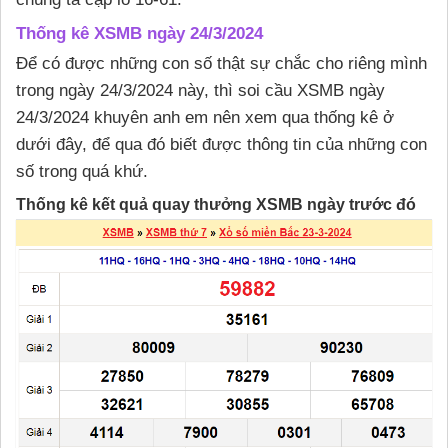
Thống kê XSMB ngày 24/3/2024
Để có được những con số thật sự chắc cho riêng mình
trong ngày 24/3/2024 này, thì soi cầu XSMB ngày
24/3/2024 khuyên anh em nên xem qua thống kê ở
dưới đây, để qua đó biết được thông tin của những con
số trong quá khứ.
Thống kê kết quả quay thưởng XSMB ngày trước đó