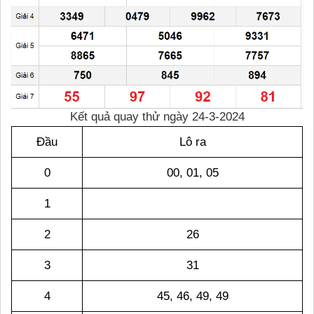
Kết quả quay thử ngày 24-3-2024
Đầu
Lô ra
0
00, 01, 05
1
2
26
3
31
4
45, 46, 49, 49