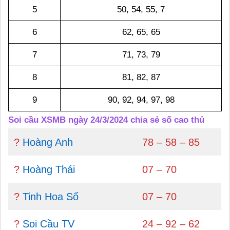
5
50, 54, 55, 7
6
62, 65, 65
7
71, 73, 79
8
81, 82, 87
9
90, 92, 94, 97, 98
Soi cầu XSMB ngày 24/3/2024 chia sẻ số cao thủ
?
Hoàng Anh
78 – 58 – 85
?
Hoàng Thái
07 – 70
?
Tinh Hoa Số
07 – 70
?
Soi Cầu TV
24 – 92 – 62