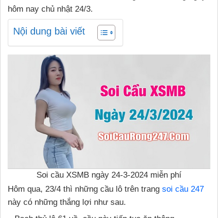
hôm nay chủ nhật 24/3.
Nội dung bài viết
Soi cầu XSMB ngày 24-3-2024 miễn phí
Hôm qua, 23/4 thì những cầu lô trên trang
soi cầu 247
này có những thắng lợi như sau.