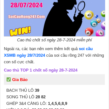
Cao thủ chốt số ngày 28-7-2024 miễn phí
Ngoài ra, các bạn nên xem thêm kết quả
soi cầu
XSMB ngày 28/7/2024
của soi cầu rồng 247 với những
con số cực chất.
Cao thủ TOP 1 chốt số ngày 28-7-2024
Gia Bảo
BẠCH THỦ LÔ
39
SONG THỦ LÔ
28 82
GHÉP 3&4 CÀNG LÔ:
1,4,5,6,8,9