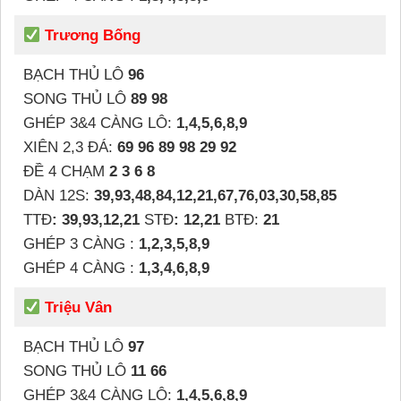
Trương Bống
BẠCH THỦ LÔ
96
SONG THỦ LÔ
89 98
GHÉP 3&4 CÀNG LÔ:
1,4,5,6,8,9
XIÊN 2,3 ĐÁ:
69 96 89 98 29 92
ĐỀ 4 CHẠM
2 3 6 8
DÀN 12S:
39,93,48,84,12,21,67,76,03,30,58,85
TTĐ
: 39,93,12,21
STĐ
: 12,21
BTĐ:
21
GHÉP 3 CÀNG :
1,2,3,5,8,9
GHÉP 4 CÀNG :
1,3,4,6,8,9
Triệu Vân
BẠCH THỦ LÔ
97
SONG THỦ LÔ
11 66
GHÉP 3&4 CÀNG LÔ:
1,4,5,6,8,9