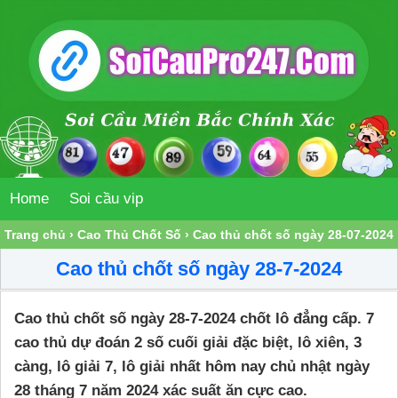
Home
Soi cầu vip
Trang chủ
›
Cao Thủ Chốt Số
›
Cao thủ chốt số ngày 28-07-2024
Cao thủ chốt số ngày 28-7-2024
Cao thủ chốt số ngày 28-7-2024 chốt lô đẳng cấp. 7
cao thủ dự đoán 2 số cuối giải đặc biệt, lô xiên, 3
càng, lô giải 7, lô giải nhất hôm nay chủ nhật ngày
28 tháng 7 năm 2024 xác suất ăn cực cao.