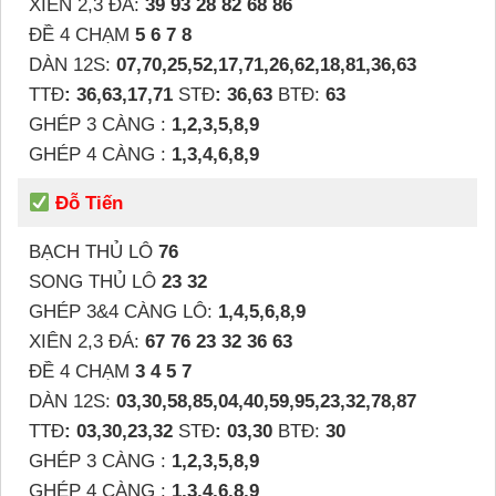
XIÊN 2,3 ĐÁ:
39 93 28 82 68 86
ĐỀ 4 CHẠM
5 6 7 8
DÀN 12S:
07,70,25,52,17,71,26,62,18,81,36,63
TTĐ
: 36,63,17,71
STĐ
: 36,63
BTĐ:
63
GHÉP 3 CÀNG :
1,2,3,5,8,9
GHÉP 4 CÀNG :
1,3,4,6,8,9
Đỗ Tiến
BẠCH THỦ LÔ
76
SONG THỦ LÔ
23 32
GHÉP 3&4 CÀNG LÔ:
1,4,5,6,8,9
XIÊN 2,3 ĐÁ:
67 76 23 32 36 63
ĐỀ 4 CHẠM
3 4 5 7
DÀN 12S:
03,30,58,85,04,40,59,95,23,32,78,87
TTĐ
: 03,30,23,32
STĐ
: 03,30
BTĐ:
30
GHÉP 3 CÀNG :
1,2,3,5,8,9
GHÉP 4 CÀNG :
1,3,4,6,8,9