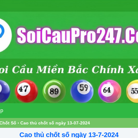
ip
Chốt Số
›
Cao thủ chốt số ngày 13-07-2024
Cao thủ chốt số ngày 13-7-2024