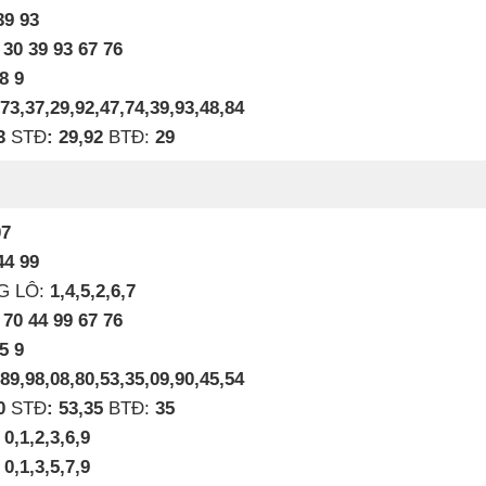
39 93
30 39 93 67 76
8 9
73,37,29,92,47,74,39,93,48,84
73
STĐ
: 29,92
BTĐ:
29
7
44 99
G LÔ:
1,4,5,2,6,7
70 44 99 67 76
5 9
89,98,08,80,53,35,09,90,45,54
90
STĐ
: 53,35
BTĐ:
35
:
0,1,2,3,6,9
:
0,1,3,5,7,9