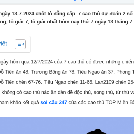
ngày 13-7-2024 chốt lô đẳng cấp. 7 cao thủ dự đoán 2 số 
càng, lô giải 7, lô giải nhất hôm nay thứ 7 ngày 13 tháng 
iết
ngày hôm qua 12/7/2024 của 7 cao thủ có được những chiến
Đỗ Tiến ăn 48, Trương Bống ăn 78, Tiếu Ngạo ăn 37, Phong 
Đỗ Tiến chén 67-76, Tiếu Ngạo chén 11-66, Lan2109 chén 25
 không có cao thủ nào ăn dàn đề độc thủ, song thủ, tứ thủ v
tham khảo kết quả
soi cầu 247
của các cao thủ TOP Miền Bắ