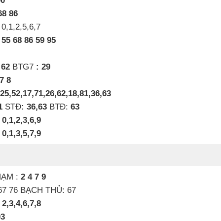
00
8 86
 0,1,2,5,6,7
55 68 86 59 95
6 62
BTG7
: 29
7 8
25,52,17,71,26,62,18,81,36,63
71
STĐ
: 36,63
BTĐ:
63
:
0,1,2,3,6,9
:
0,1,3,5,7,9
HẠM :
2 4 7 9
67 76 BẠCH THỦ: 67
:
2,3,4,6,7,8
3