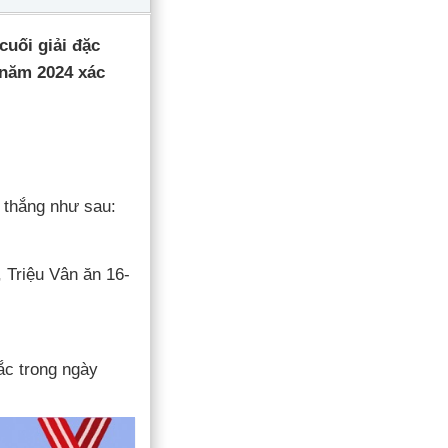
cuối giải đặc
7 năm 2024 xác
 thắng như sau:
 Triệu Vân ăn 16-
c trong ngày