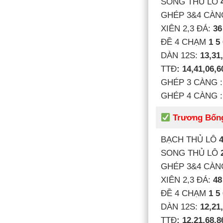
SONG THỦ LÔ
4
GHÉP 3&4 CÀN
XIÊN 2,3 ĐÁ:
36 
ĐỀ 4 CHẠM
1 5 
DÀN 12S:
13,31,
TTĐ
: 14,41,06,
GHÉP 3 CÀNG 
GHÉP 4 CÀNG 
Trương Bốn
BẠCH THỦ LÔ
4
SONG THỦ LÔ
2
GHÉP 3&4 CÀN
XIÊN 2,3 ĐÁ:
48 
ĐỀ 4 CHẠM
1 5 
DÀN 12S:
12,21,
TTĐ
: 12,21,68,