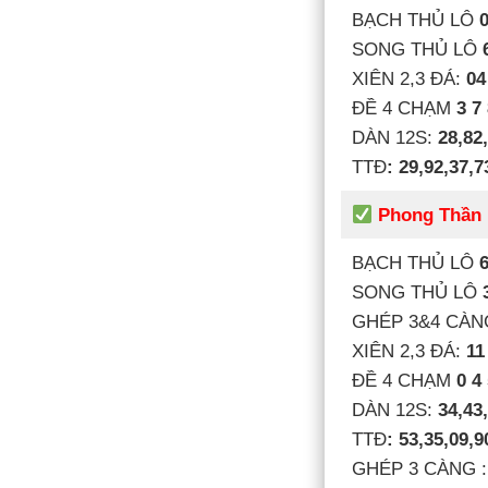
BẠCH THỦ LÔ
0
SONG THỦ LÔ
XIÊN 2,3 ĐÁ:
04 
ĐỀ 4 CHẠM
3 7 
DÀN 12S:
28,82,
TTĐ
: 29,92,37,
Phong Thần
BẠCH THỦ LÔ
SONG THỦ LÔ
GHÉP 3&4 CÀN
XIÊN 2,3 ĐÁ:
11 
ĐỀ 4 CHẠM
0 4 
DÀN 12S:
34,43,
TTĐ
: 53,35,09,
GHÉP 3 CÀNG 