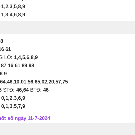
:
1,2,3,5,8,9
:
1,3,4,6,8,9
8
16 61
G LÔ:
1,4,5,6,8,9
87 16 61 89 98
6 9
64,46,10,01,56,65,02,20,57,75
65
STĐ
: 46,64
BTĐ:
46
:
0,1,2,3,6,9
:
0,1,3,5,7,9
ốt số ngày 11-7-2024