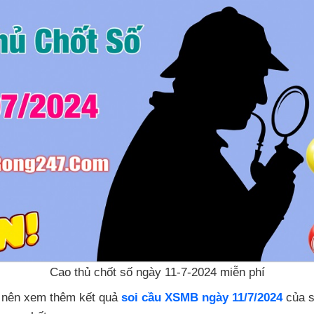
Cao thủ chốt số ngày 11-7-2024 miễn phí
n nên xem thêm kết quả
soi cầu XSMB ngày 11/7/2024
của s