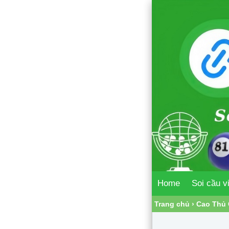
Home
Soi cầu v
Trang chủ
›
Cao Thủ 