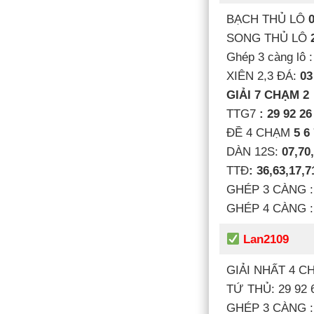
BẠCH THỦ LÔ
SONG THỦ LÔ
2
Ghép 3 càng lô :
XIÊN 2,3 ĐÁ:
03 
GIẢI 7 CHẠM 2
TTG7
: 29 92 2
ĐỀ 4 CHẠM
5 6 
DÀN 12S:
07,70,
TTĐ
: 36,63,17,
GHÉP 3 CÀNG 
GHÉP 4 CÀNG 
Lan2109
GIẢI NHẤT 4 C
TỨ THỦ: 29 92 
GHÉP 3 CÀNG 