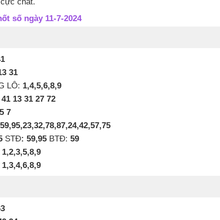
 cực chất.
ốt số ngày 11-7-2024
41
13 31
G LÔ:
1,4,5,6,8,9
41 13 31 27 72
5 7
59,95,23,32,78,87,24,42,57,75
95
STĐ
: 59,95
BTĐ:
59
:
1,2,3,5,8,9
:
1,3,4,6,8,9
3