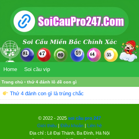
Home
Soi cầu vip
Trang chủ
›
thứ 4 đánh lô đề con gì
Thứ 4 đánh con gì là trúng chắc
© 2022 - 2025
soi cầu pro 247
Giới thiệu
|
Điều khoản
|
Liên hệ
Địa chỉ : Lê Đại Thành, Ba Đình, Hà Nội