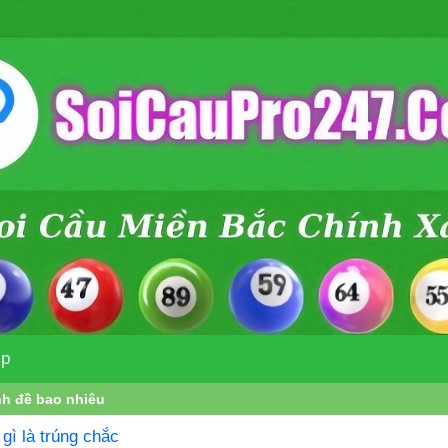
ip
nh đề bao nhiêu
gì là trúng chắc