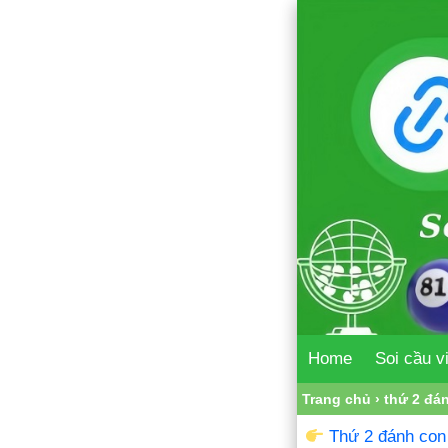
Home
Soi cầu v
Trang chủ
›
thứ 2 đá
Thứ 2 đánh con 