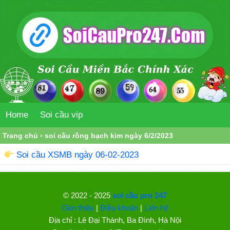
Home
Soi cầu vip
Trang chủ
›
soi cầu rồng bạch kim ngày 6/2/2023
Soi cầu XSMB ngày 06-02-2023
© 2022 - 2025
soi cầu pro 247
Giới thiệu
|
Điều khoản
|
Liên hệ
Địa chỉ : Lê Đại Thành, Ba Đình, Hà Nội