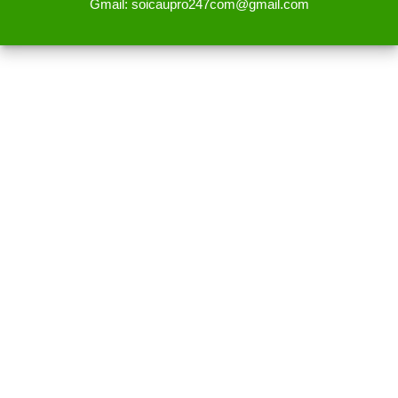
Gmail:
soicaupro247com@gmail.com