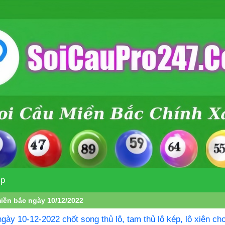
ip
miền bắc ngày 10/12/2022
ày 10-12-2022 chốt song thủ lô, tam thủ lô kép, lô xiên chơi