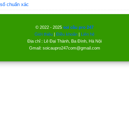
 số chuẩn xác
© 2022 - 2025
soi cầu pro 247
Giới thiệu
|
Điều khoản
|
Liên hệ
Địa chỉ : Lê Đại Thành, Ba Đình, Hà Nội
Gmail:
soicaupro247com@gmail.com