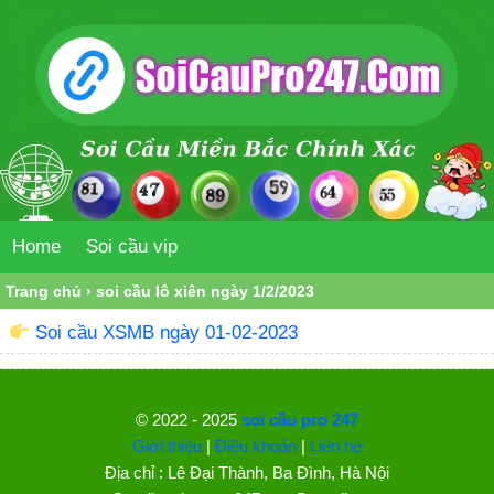
Home
Soi cầu vip
Trang chủ
›
soi cầu lô xiên ngày 1/2/2023
Soi cầu XSMB ngày 01-02-2023
© 2022 - 2025
soi cầu pro 247
Giới thiệu
|
Điều khoản
|
Liên hệ
Địa chỉ : Lê Đại Thành, Ba Đình, Hà Nội