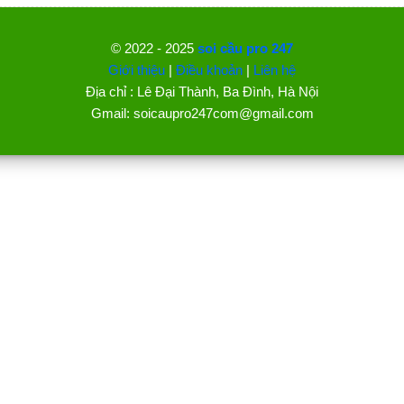
© 2022 - 2025
soi cầu pro 247
Giới thiệu
|
Điều khoản
|
Liên hệ
Địa chỉ : Lê Đại Thành, Ba Đình, Hà Nội
Gmail:
soicaupro247com@gmail.com