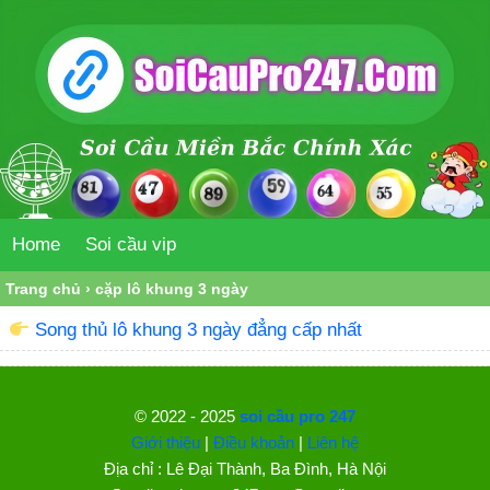
Home
Soi cầu vip
Trang chủ
›
cặp lô khung 3 ngày
Song thủ lô khung 3 ngày đẳng cấp nhất
© 2022 - 2025
soi cầu pro 247
Giới thiệu
|
Điều khoản
|
Liên hệ
Địa chỉ : Lê Đại Thành, Ba Đình, Hà Nội